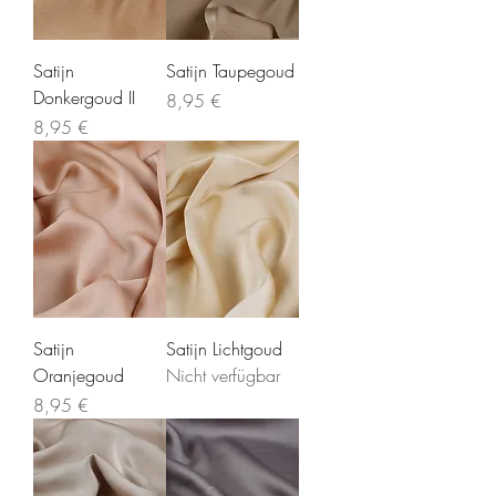
Satijn
Satijn Taupegoud
Donkergoud II
Preis
8,95 €
Preis
8,95 €
Satijn
Satijn Lichtgoud
Oranjegoud
Nicht verfügbar
Preis
8,95 €