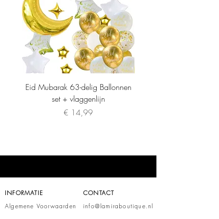
Eid Mubarak 63-delig Ballonnen
set + vlaggenlijn
Prijs
€ 14,99
INFORMATIE
CONTACT
Algemene Voorwaarden
info@lamiraboutique.nl