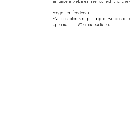
en andere websites, niet correct functione
Vragen en feedback
We controleren regelmatig of we aan dit p
opnemen: info@lamiraboutique.nl