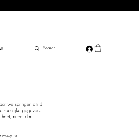
ER
ar we springen altijd
ersoonlijke gegevens
n hebt, neem dan
rivacy te