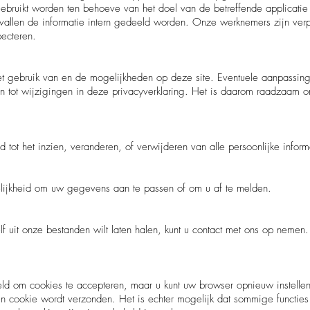
ruikt worden ten behoeve van het doel van de betreffende applicatie e
vallen de informatie intern gedeeld worden. Onze werknemers zijn verp
pecteren.
et gebruik van en de mogelijkheden op deze site. Eventuele aanpassin
en tot wijzigingen in deze privacyverklaring. Het is daarom raadzaam 
 tot het inzien, veranderen, of verwijderen van alle persoonlijke infor
lijkheid om uw gegevens aan te passen of om u af te melden.
f uit onze bestanden wilt laten halen, kunt u contact met ons op nemen
ld om cookies te accepteren, maar u kunt uw browser opnieuw instellen
cookie wordt verzonden. Het is echter mogelijk dat sommige functies