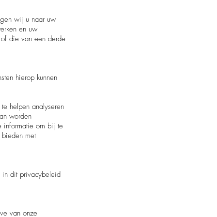
agen wij u naar uw
rwerken en uw
 of die van een derde
nsten hierop kunnen
 te helpen analyseren
kan worden
 informatie om bij te
e bieden met
n dit privacybeleid
eve van onze