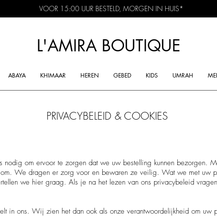
VOOR 15:00 UUR BESTELD, MORGEN IN HUIS*
L'AMIRA BOUTIQUE
ABAYA
KHIMAAR
HEREN
GEBED
KIDS
UMRAH
ME
PRIVACYBELEID & COOKIES
s nodig om ervoor te zorgen dat we uw bestelling kunnen bezorgen. Ma
s om. We dragen er zorg voor en bewaren ze veilig. Wat we met uw p
ellen we hier graag. Als je na het lezen van ons privacybeleid vrage
telt in ons. Wij zien het dan ook als onze verantwoordelijkheid om uw p