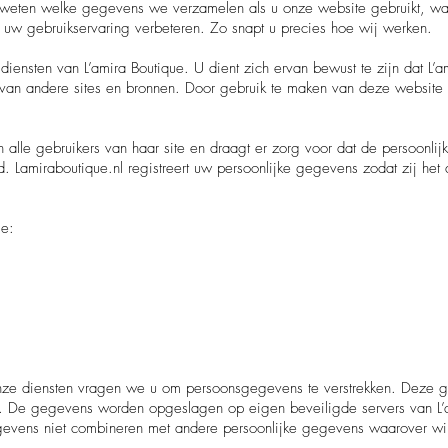
weten welke gegevens we verzamelen als u onze website gebruikt, 
w gebruikservaring verbeteren. Zo snapt u precies hoe wij werken.
diensten van L’amira Boutique. U dient zich ervan bewust te zijn dat L’a
d van andere sites en bronnen. Door gebruik te maken van deze website 
n alle gebruikers van haar site en draagt er zorg voor dat de persoonlijk
d. Lamiraboutique.nl registreert uw persoonlijke gegevens zodat zij het
ie:
nze diensten vragen we u om persoonsgegevens te verstrekken. Deze
en. De gegevens worden opgeslagen op eigen beveiligde servers van L’a
gevens niet combineren met andere persoonlijke gegevens waarover wi