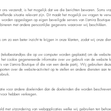
r ons verzendt, is het mogelijk dat we die berichten bewaren. Soms vr
effende situatie relevant zijn. Dit maakt het mogelijk uw vragen te ve
worden opgeslagen op eigen beveiligde servers van L’amira Boutique
mbineren met andere persoonlijke gegevens waarover wij beschikken.
m zo een beter inzicht te krijgen in onze klanten, zodat wij onze die
 (tekstbestandtjes die op uw computer worden geplaatst) om de website
r het cookie gegenereerde informatie over uw gebruik van de website 
s van L’amira Boutique of die van een derde partij. Wij gebruiken deze
orten over de website-activiteit op te stellen en andere diensten aan t
ebruik.
tie voor andere doeleinden dan de doeleinden die worden beschreven i
rvoor hebben verkregen.
eld met uitzondering van webapplicaties welke wij gebruiken ten beho