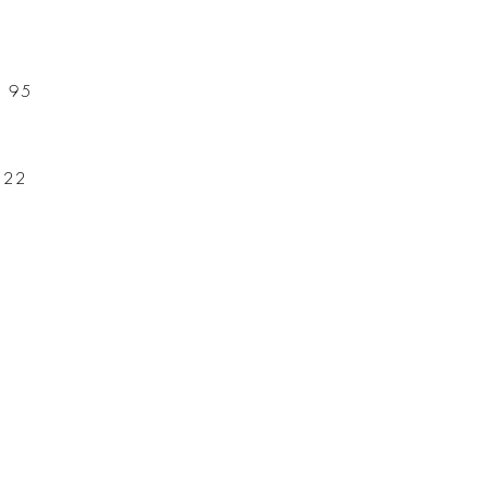
f 95
t 22