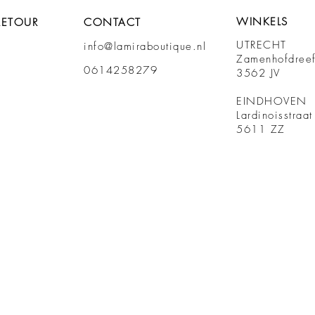
WINKELS
RETOUR
CONTACT
UTRECHT
info@lamiraboutique.nl
Zamenhofdree
0614258279
3562 JV
EINDHOVEN
Lardinoisstraa
5611 ZZ