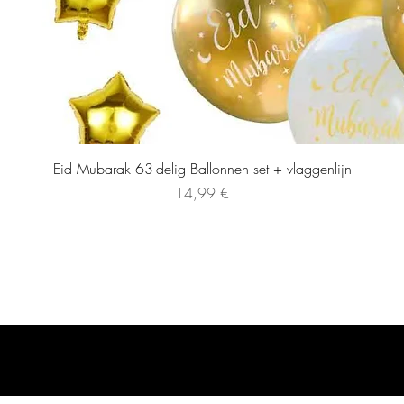
Eid Mubarak 63-delig Ballonnen set + vlaggenlijn
Precio
14,99 €