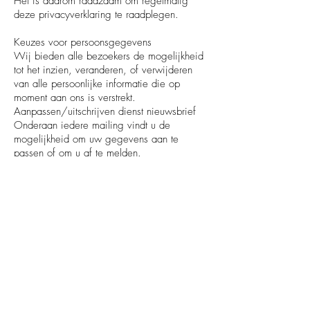
Het is daarom raadzaam om regelmatig
deze privacyverklaring te raadplegen.
Keuzes voor persoonsgegevens
Wij bieden alle bezoekers de mogelijkheid
tot het inzien, veranderen, of verwijderen
van alle persoonlijke informatie die op
moment aan ons is verstrekt.
Aanpassen/uitschrijven dienst nieuwsbrief
Onderaan iedere mailing vindt u de
mogelijkheid om uw gegevens aan te
passen of om u af te melden.
Aanpassen/uitschrijven communicatie
Als u uw gegevens aan wilt passen of uzelf
uit onze bestanden wilt laten halen, kunt u
contact met ons op nemen. Zie
onderstaande contactgegevens.
Cookies uitzetten
De meeste browsers zijn standaard ingesteld
om cookies te accepteren, maar u kunt uw
browser opnieuw instellen om alle cookies te