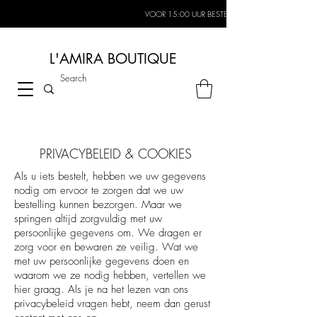
VOOR 15:00 UUR BESTELD, MORGEN IN HUIS*
L'AMIRA BOUTIQUE
PRIVACYBELEID & COOKIES
Als u iets bestelt, hebben we uw gegevens
nodig om ervoor te zorgen dat we uw
bestelling kunnen bezorgen. Maar we
springen altijd zorgvuldig met uw
persoonlijke gegevens om. We dragen er
zorg voor en bewaren ze veilig. Wat we
met uw persoonlijke gegevens doen en
waarom we ze nodig hebben, vertellen we
hier graag. Als je na het lezen van ons
privacybeleid vragen hebt, neem dan gerust