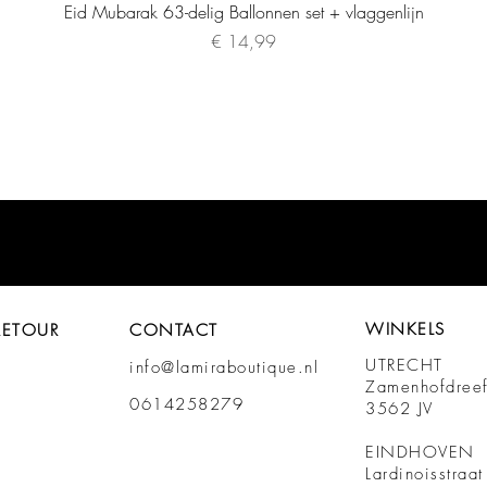
Eid Mubarak 63-delig Ballonnen set + vlaggenlijn
Prijs
€ 14,99
WINKELS
RETOUR
CONTACT
UTRECHT
info@lamiraboutique.nl
Zamenhofdree
0614258279
3562 JV
EINDHOVEN
Lardinoisstraa