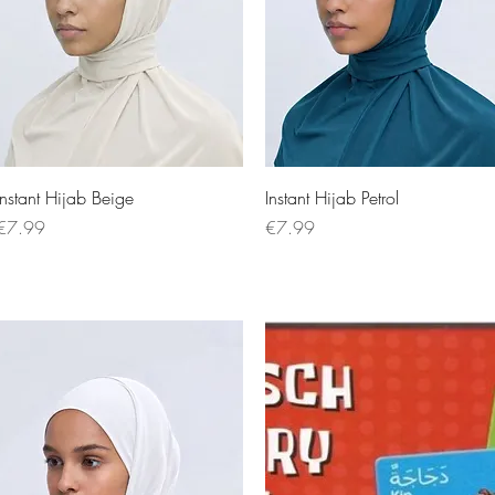
Instant Hijab Beige
Instant Hijab Petrol
Price
Price
€7.99
€7.99