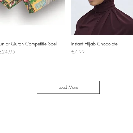
Junior Quran Competitie Spel
Instant Hijab Chocolate
Price
Price
€24.95
€7.99
Load More