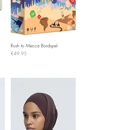
Rush to Mecca Bordspel
Price
€49.95