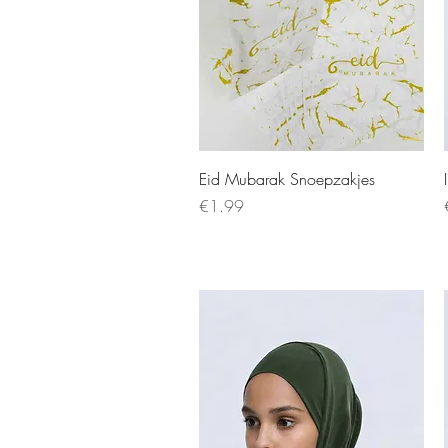
Eid Mubarak Snoepzakjes
Price
€1.99