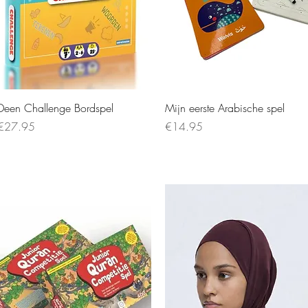
Deen Challenge Bordspel
Mijn eerste Arabische spel
Price
Price
€27.95
€14.95