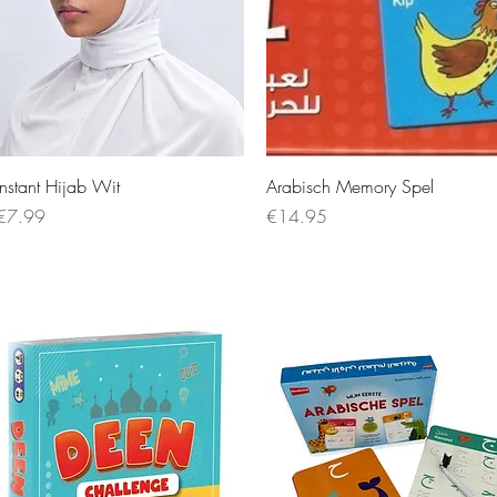
Instant Hijab Wit
Arabisch Memory Spel
Price
Price
€7.99
€14.95