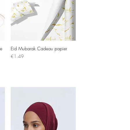
ke
Eid Mubarak Cadeau papier
Price
€1.49