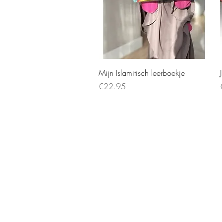
Mijn Islamitisch leerboekje
Price
€22.95