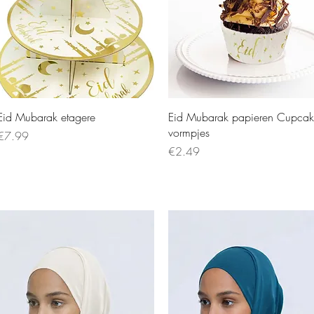
Eid Mubarak etagere
Eid Mubarak papieren Cupca
vormpjes
Price
€7.99
Price
€2.49