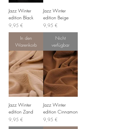
Jazz Winter
Jazz Winter
edition Black
edition Beige
Preis
Preis
9,95 €
9,95 €
In den
Nicht
Warenkorb
verfügbar
Jazz Winter
Jazz Winter
edition Zand
edition Cinnamon
Preis
Preis
9,95 €
9,95 €