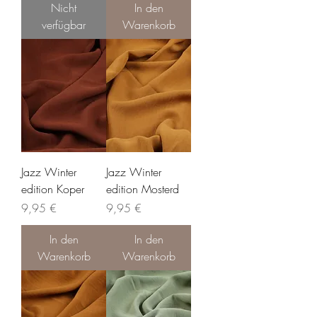
Nicht
In den
verfügbar
Warenkorb
Jazz Winter
Jazz Winter
edition Koper
edition Mosterd
Preis
Preis
9,95 €
9,95 €
In den
In den
Warenkorb
Warenkorb