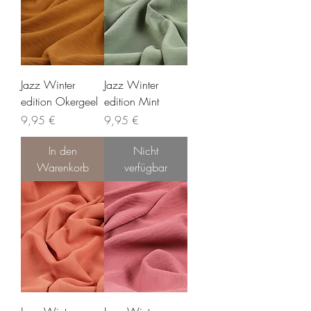
Jazz Winter
Jazz Winter
edition Okergeel
edition Mint
Preis
Preis
9,95 €
9,95 €
In den
Nicht
Warenkorb
verfügbar