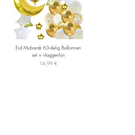
Eid Mubarak 63-delig Ballonnen
set + vlaggenlijn
Precio
14,99 €
INFORMATIE
CONTACT
Algemene Voorwaarden
info@lamiraboutique.nl
Privacybeleid
0614258279