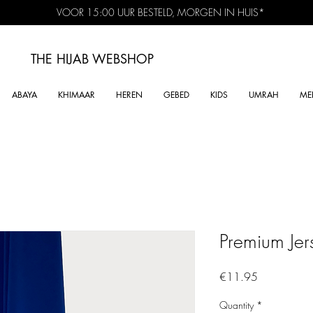
VOOR 15:00 UUR BESTELD, MORGEN IN HUIS*
THE HIJAB
WEBSHOP
ABAYA
KHIMAAR
HEREN
GEBED
KIDS
UMRAH
ME
Premium Jer
Price
€11.95
Quantity
*