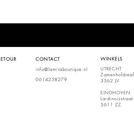
WINKELS
RETOUR
CONTACT
UTRECHT
info@lamiraboutique.nl
Zamenhofdree
0614258279
3562 JV
EINDHOVEN
Lardinoisstraa
5611 ZZ