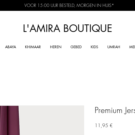
VOOR 15:00 UUR BESTELD, MORGEN IN HUIS*
L'AMIRA BOUTIQUE
ABAYA
KHIMAAR
HEREN
GEBED
KIDS
UMRAH
ME
Premium Jer
Precio
11,95 €