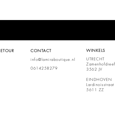
WINKELS
RETOUR
CONTACT
UTRECHT
info@lamiraboutique.nl
Zamenhofdree
0614258279
3562 JV
EINDHOVEN
Lardinoisstraa
5611 ZZ