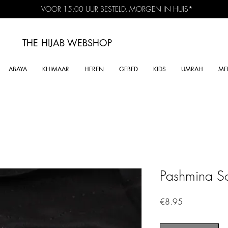
VOOR 15:00 UUR BESTELD, MORGEN IN HUIS*
THE HIJAB
WEBSHOP
ABAYA
KHIMAAR
HEREN
GEBED
KIDS
UMRAH
ME
Pashmina So
Price
€8.95