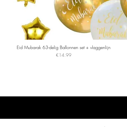
Eid Mubarak 63-delig Ballonnen set + vlaggenlijn
Price
€14.99