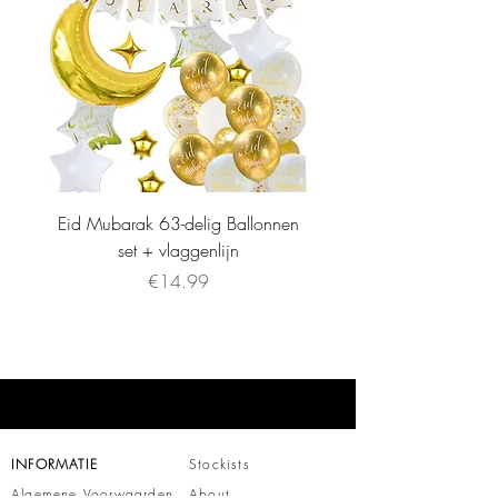
Eid Mubarak 63-delig Ballonnen
set + vlaggenlijn
Price
€14.99
INFORMATIE
Stockists
Algemene Voorwaarden
About