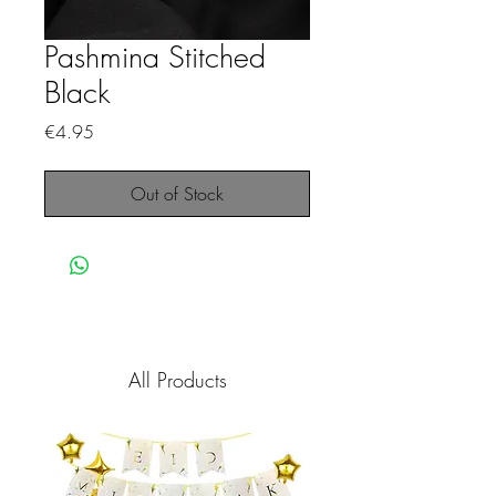
Pashmina Stitched
Black
Price
€4.95
Out of Stock
All Products