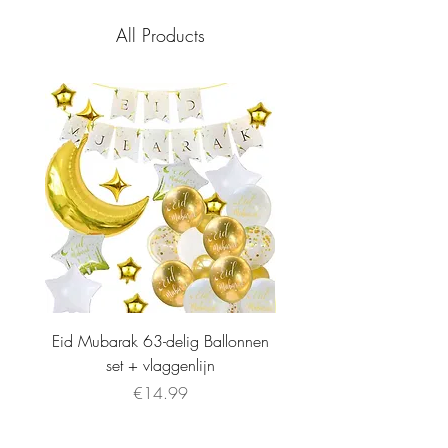
All Products
Eid Mubarak 63-delig Ballonnen
set + vlaggenlijn
Price
€14.99