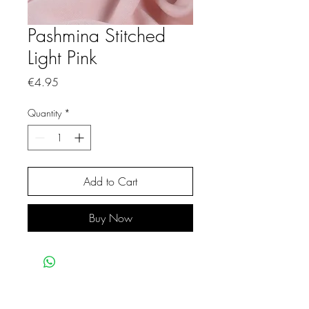
Pashmina Stitched
Light Pink
Price
€4.95
Quantity
*
Add to Cart
Buy Now