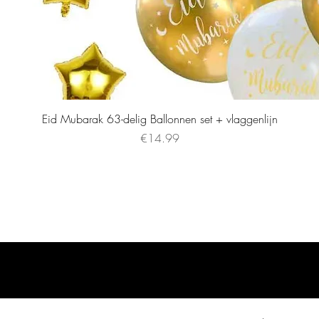
Eid Mubarak 63-delig Ballonnen set + vlaggenlijn
Price
€14.99