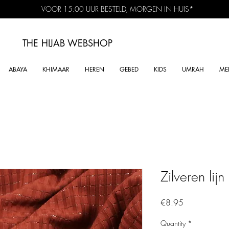
VOOR 15:00 UUR BESTELD, MORGEN IN HUIS*
THE HIJAB
WEBSHOP
ABAYA
KHIMAAR
HEREN
GEBED
KIDS
UMRAH
ME
Zilveren lij
Price
€8.95
Quantity
*