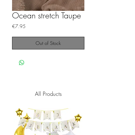
Ocean stretch Taupe
Price
€7.95
Out of Stock
All Products