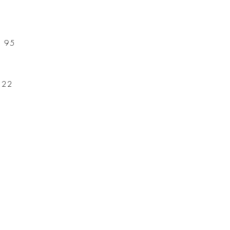
f 95
t 22