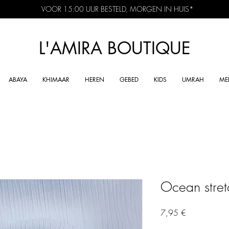
VOOR 15:00 UUR BESTELD, MORGEN IN HUIS*
L'AMIRA BOUTIQUE
ABAYA
KHIMAAR
HEREN
GEBED
KIDS
UMRAH
ME
Ocean stret
Precio
7,95 €