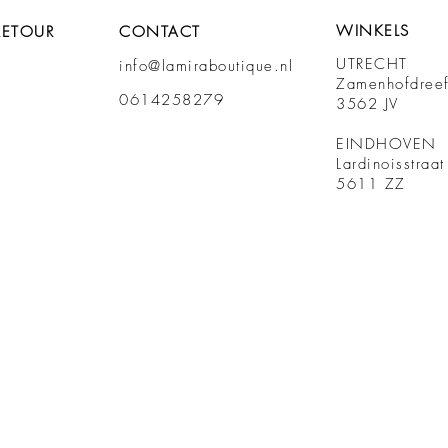
WINKELS
RETOUR
CONTACT
UTRECHT
info@lamiraboutique.nl
Zamenhofdree
0614258279
3562 JV
EINDHOVEN
Lardinoisstraa
5611 ZZ