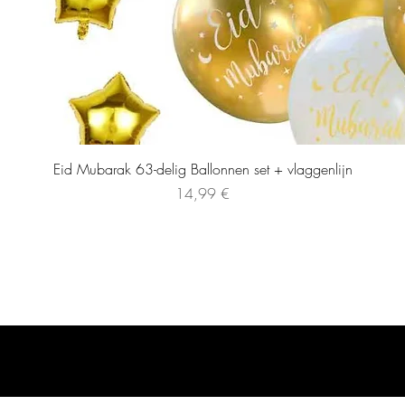
Eid Mubarak 63-delig Ballonnen set + vlaggenlijn
Precio
14,99 €