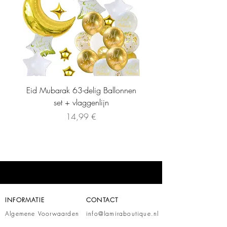
Eid Mubarak 63-delig Ballonnen
set + vlaggenlijn
Preis
14,99 €
INFORMATIE
CONTACT
Algemene Voorwaarden
info@lamiraboutique.nl