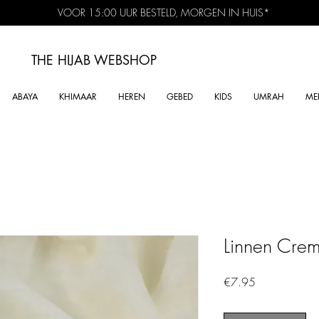
VOOR 15:00 UUR BESTELD, MORGEN IN HUIS*
THE HIJAB
WEBSHOP
ABAYA
KHIMAAR
HEREN
GEBED
KIDS
UMRAH
ME
Linnen Cre
Price
€7.95