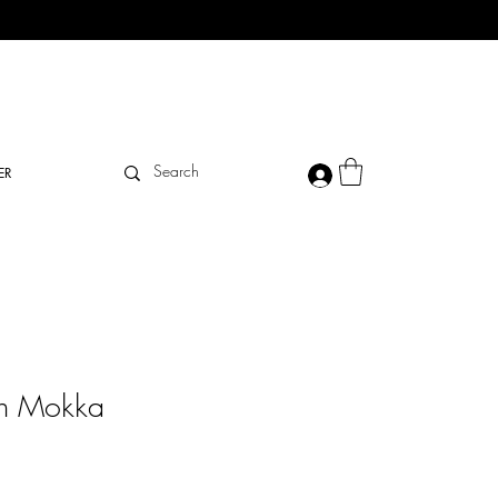
ER
en Mokka