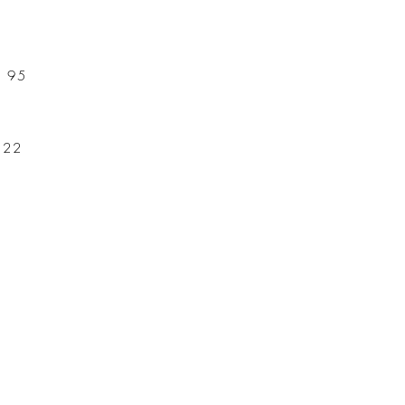
f 95
t 22