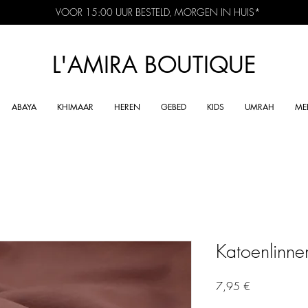
VOOR 15:00 UUR BESTELD, MORGEN IN HUIS*
L'AMIRA BOUTIQUE
ABAYA
KHIMAAR
HEREN
GEBED
KIDS
UMRAH
ME
Katoenlinn
Preis
7,95 €