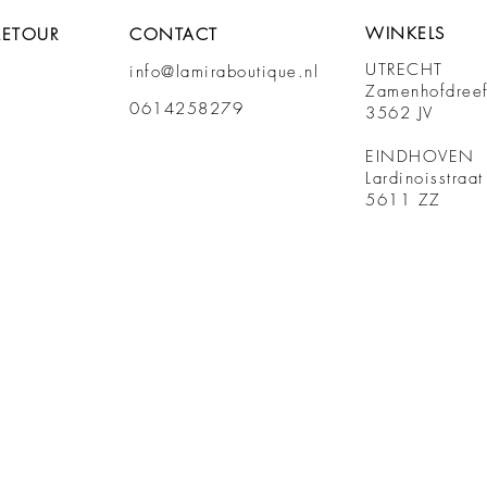
WINKELS
RETOUR
CONTACT
UTRECHT
info@lamiraboutique.nl
Zamenhofdree
0614258279
3562 JV
EINDHOVEN
Lardinoisstraa
5611 ZZ