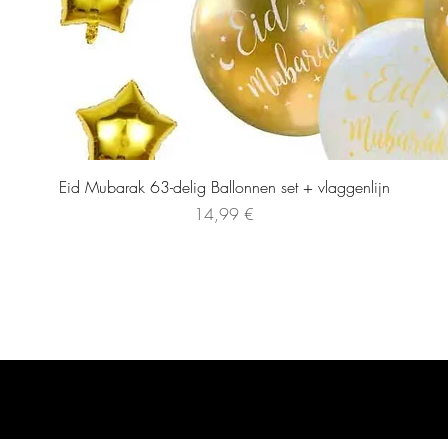
Eid Mubarak 63-delig Ballonnen set + vlaggenlijn
Preis
14,99 €