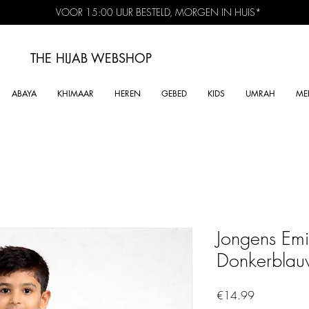
VOOR 15:00 UUR BESTELD, MORGEN IN HUIS*
THE HIJAB
WEBSHOP
ABAYA
KHIMAAR
HEREN
GEBED
KIDS
UMRAH
ME
Jongens Em
Donkerbla
Price
€14.99