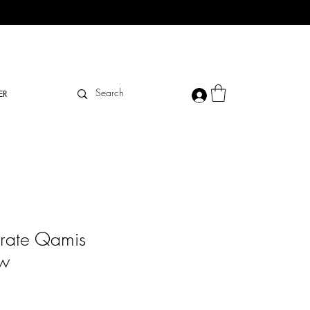
ER
irate Qamis
uw