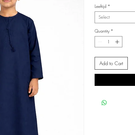
Leeftijd
*
Select
Quantity
*
Add to Cart