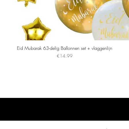
Eid Mubarak 63-delig Ballonnen set + vlaggenlijn
Price
€14.99