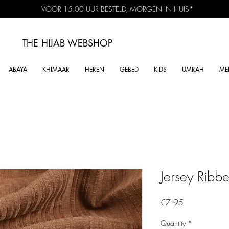
VOOR 15:00 UUR BESTELD, MORGEN IN HUIS*
THE HIJAB
WEBSHOP
ABAYA
KHIMAAR
HEREN
GEBED
KIDS
UMRAH
ME
Jersey Ribb
Price
€7.95
Quantity
*