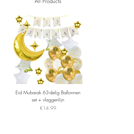
All Products
Eid Mubarak 63-delig Ballonnen
set + vlaggenlijn
Price
€14.99