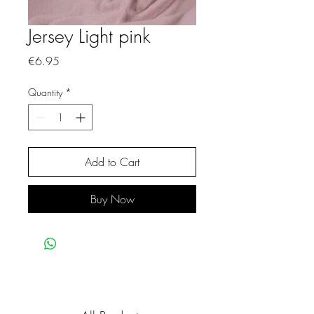
Jersey Light pink
Price
€6.95
Quantity
*
Add to Cart
Buy Now