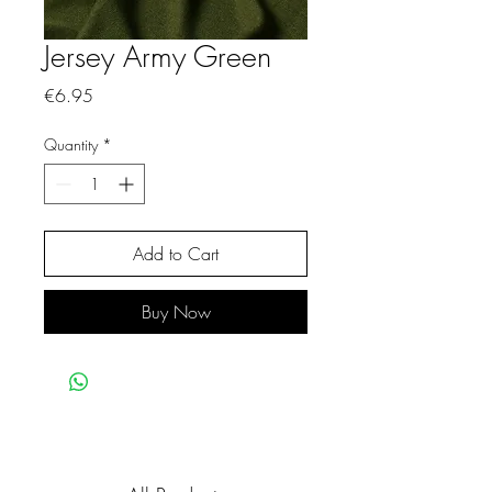
Jersey Army Green
Price
€6.95
Quantity
*
Add to Cart
Buy Now