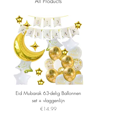
All Products
Eid Mubarak 63-delig Ballonnen
set + vlaggenlijn
Price
€14.99