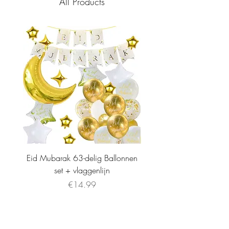
All Products
Eid Mubarak 63-delig Ballonnen
set + vlaggenlijn
Price
€14.99