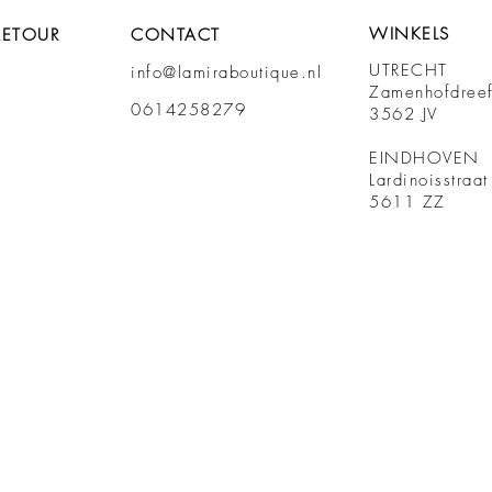
WINKELS
RETOUR
CONTACT
UTRECHT
info@lamiraboutique.nl
Zamenhofdree
0614258279
3562 JV
EINDHOVEN
Lardinoisstraa
5611 ZZ