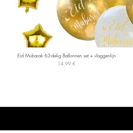
Eid Mubarak 63-delig Ballonnen set + vlaggenlijn
Preis
14,99 €