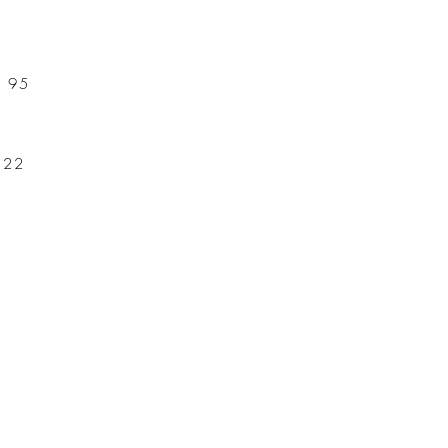
f 95
t 22