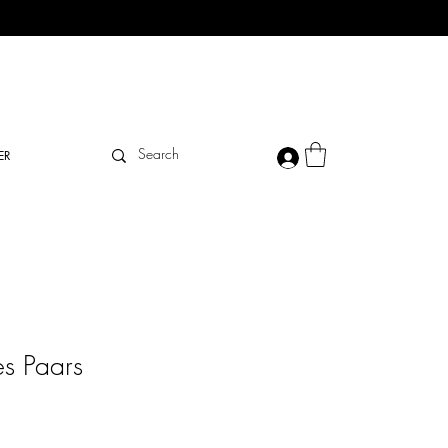
ER
es Paars