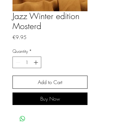
Jazz Winter edition
Mosterd
Price
€9.95
Quantity
*
Add to Cart
Buy Now