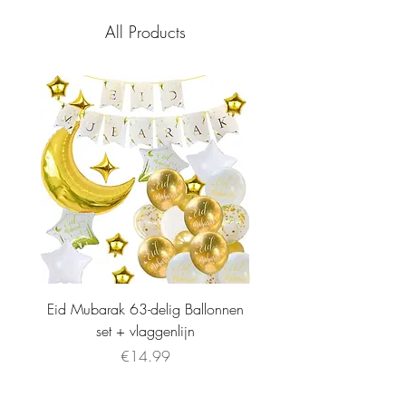
All Products
Eid Mubarak 63-delig Ballonnen
set + vlaggenlijn
Price
€14.99