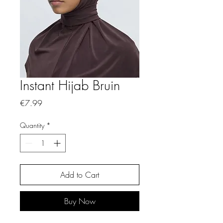
Instant Hijab Bruin
Price
€7.99
Quantity
*
Add to Cart
Buy Now