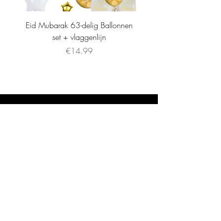
Eid Mubarak 63-delig Ballonnen
set + vlaggenlijn
Price
€14.99
INFORMATIE
Stockists
Algemene Voorwaarden
About
Privacybeleid
Contact
FAQ
Shipping & Returns
Store Policy