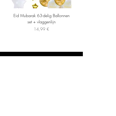
Eid Mubarak 63-delig Ballonnen
set + vlaggenlijn
Precio
14,99 €
INFORMATIE
CONTACT
Algemene Voorwaarden
info@lamiraboutique.nl
Privacybeleid
0614258279
VERZENDING EN RETOUR
Verzending
Retour