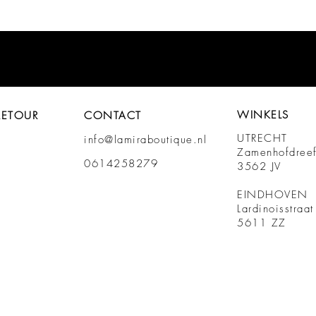
WINKELS
RETOUR
CONTACT
UTRECHT
info@lamiraboutique.nl
Zamenhofdree
0614258279
3562 JV
EINDHOVEN
Lardinoisstraa
5611 ZZ