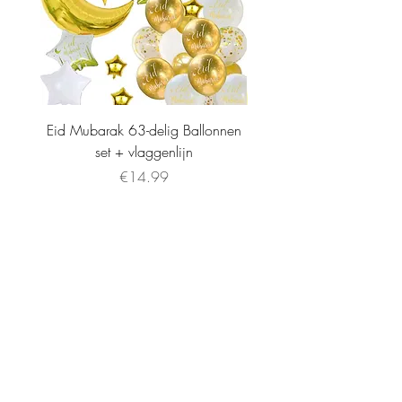
Eid Mubarak 63-delig Ballonnen
set + vlaggenlijn
Price
€14.99
INFORMATIE
Stockists
Algemene Voorwaarden
About
Privacybeleid
Contact