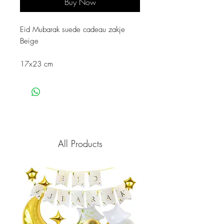
Buy Now
Eid Mubarak suede cadeau zakje
Beige
17x23 cm
All Products