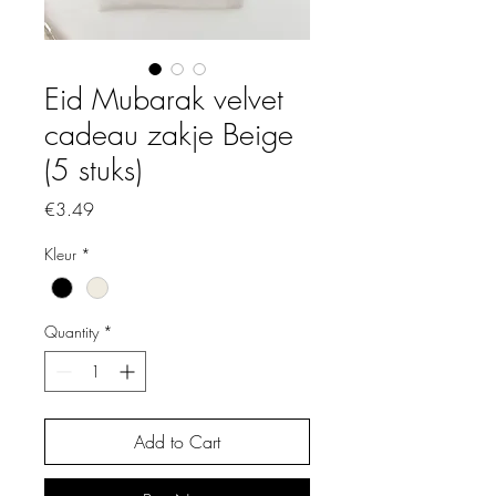
Eid Mubarak velvet
cadeau zakje Beige
(5 stuks)
Price
€3.49
Kleur
*
Quantity
*
Add to Cart