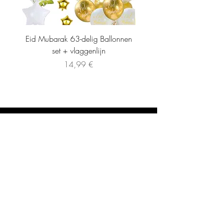
Eid Mubarak 63-delig Ballonnen
set + vlaggenlijn
Preis
14,99 €
INFORMATIE
CONTACT
Algemene Voorwaarden
info@lamiraboutique.nl
Privacybeleid
0614258279
VERZENDING EN RETOUR
Verzending