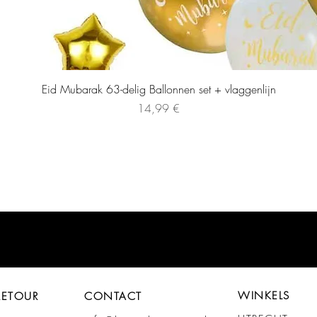
Eid Mubarak 63-delig Ballonnen set + vlaggenlijn
Preis
14,99 €
WINKELS
RETOUR
CONTACT