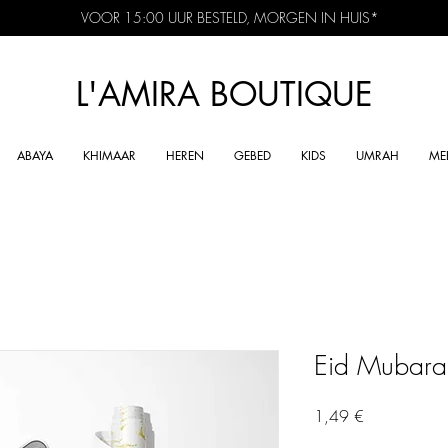
VOOR 15:00 UUR BESTELD, MORGEN IN HUIS*
L'AMIRA BOUTIQUE
ABAYA
KHIMAAR
HEREN
GEBED
KIDS
UMRAH
ME
Eid Mubara
Preis
1,49 €