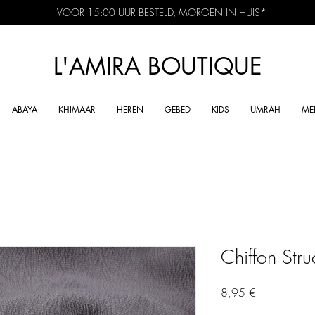
VOOR 15:00 UUR BESTELD, MORGEN IN HUIS*
L'AMIRA BOUTIQUE
ABAYA
KHIMAAR
HEREN
GEBED
KIDS
UMRAH
ME
Chiffon Stru
Preis
8,95 €