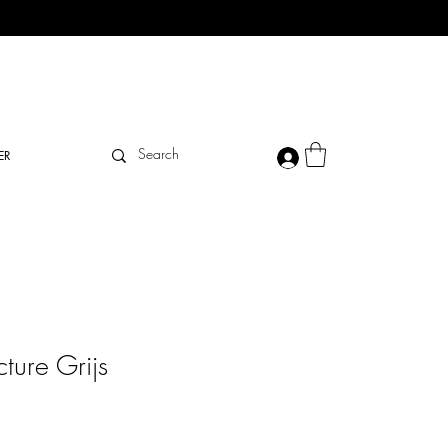
ER
cture Grijs