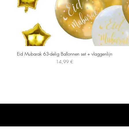
Eid Mubarak 63-delig Ballonnen set + vlaggenlijn
Preis
14,99 €