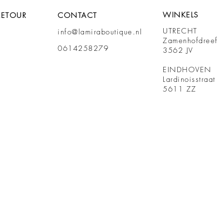
WINKELS
RETOUR
CONTACT
UTRECHT
info@lamiraboutique.nl
Zamenhofdree
0614258279
3562 JV
EINDHOVEN
Lardinoisstraa
5611 ZZ