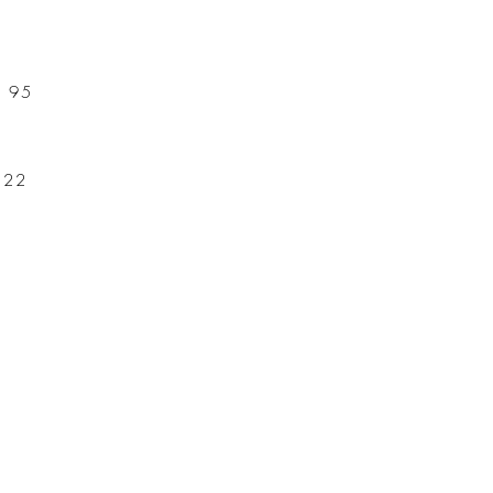
f 95
t 22