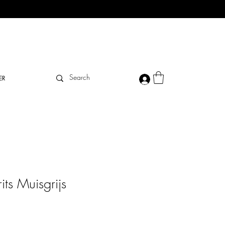
ER
ts Muisgrijs