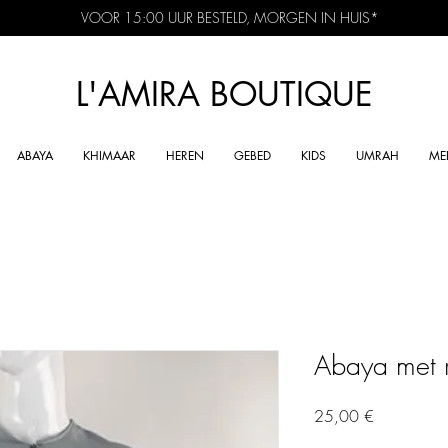
VOOR 15:00 UUR BESTELD, MORGEN IN HUIS*
L'AMIRA BOUTIQUE
ABAYA
KHIMAAR
HEREN
GEBED
KIDS
UMRAH
ME
Abaya met ri
Preis
25,00 €