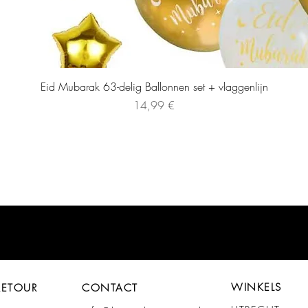
Eid Mubarak 63-delig Ballonnen set + vlaggenlijn
Preis
14,99 €
WINKELS
RETOUR
CONTACT