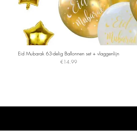
Eid Mubarak 63-delig Ballonnen set + vlaggenlijn
Price
€14.99