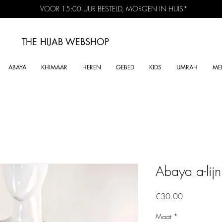
VOOR 15:00 UUR BESTELD, MORGEN IN HUIS*
THE HIJAB
WEBSHOP
ABAYA
KHIMAAR
HEREN
GEBED
KIDS
UMRAH
ME
Abaya a-lij
Price
€30.00
Maat
*