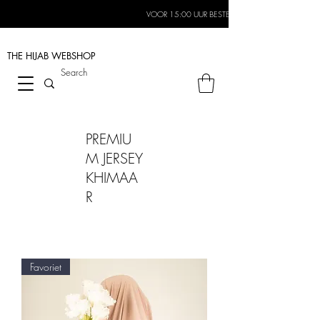
VOOR 15:00 UUR BESTELD, MORGEN IN HUIS*
THE HIJAB
WEBSHOP
PREMIU
M JERSEY
KHIMAA
R
Favoriet