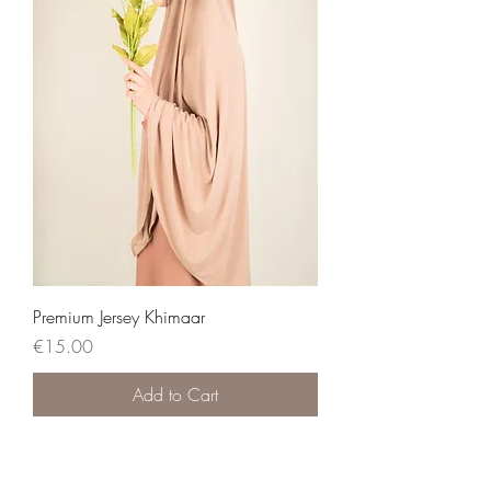
Premium Jersey Khimaar
Price
€15.00
Add to Cart