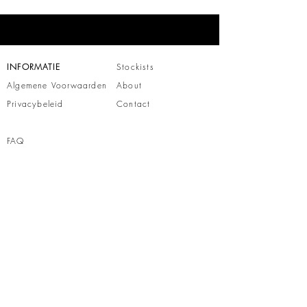
INFORMATIE
Stockists
Algemene Voorwaarden
About
Privacybeleid
Contact
FAQ
Shipping & Returns
Store Policy
Stockists
About
Contact