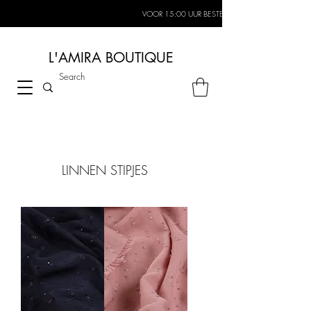
VOOR 15:00 UUR BESTELD, MORGEN IN HUIS*
L'AMIRA BOUTIQUE
LINNEN STIPJES