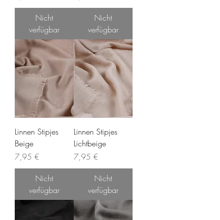
Nicht
Nicht
verfügbar
verfügbar
Linnen Stipjes
Linnen Stipjes
Beige
Lichtbeige
Preis
Preis
7,95 €
7,95 €
Nicht
Nicht
verfügbar
verfügbar