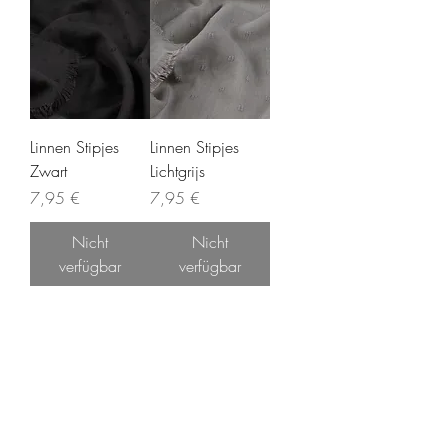
Linnen Stipjes
Linnen Stipjes
Zwart
Lichtgrijs
Preis
Preis
7,95 €
7,95 €
Nicht
Nicht
verfügbar
verfügbar
INFORMATIE
CONTACT