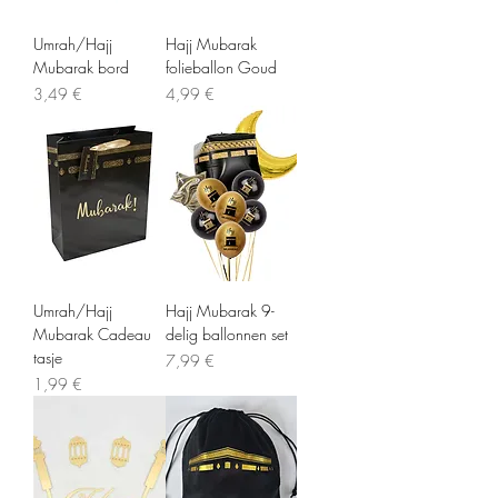
Umrah/Hajj
Hajj Mubarak
Mubarak bord
folieballon Goud
Precio
Precio
3,49 €
4,99 €
Umrah/Hajj
Hajj Mubarak 9-
Mubarak Cadeau
delig ballonnen set
tasje
Precio
7,99 €
Precio
1,99 €