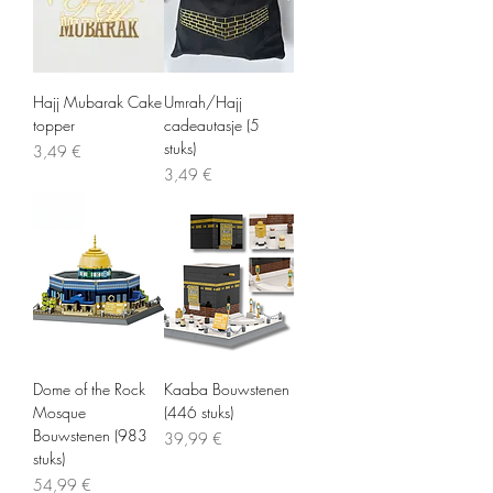
Hajj Mubarak Cake
Umrah/Hajj
topper
cadeautasje (5
stuks)
Precio
3,49 €
Precio
3,49 €
Dome of the Rock
Kaaba Bouwstenen
Mosque
(446 stuks)
Bouwstenen (983
Precio
39,99 €
stuks)
Precio
54,99 €