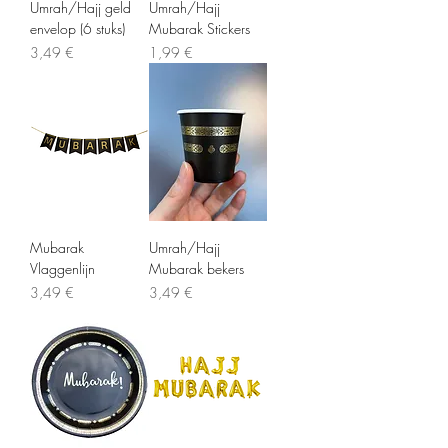
Umrah/Hajj geld
Umrah/Hajj
envelop (6 stuks)
Mubarak Stickers
Precio
Precio
3,49 €
1,99 €
Mubarak
Umrah/Hajj
Vlaggenlijn
Mubarak bekers
Precio
Precio
3,49 €
3,49 €