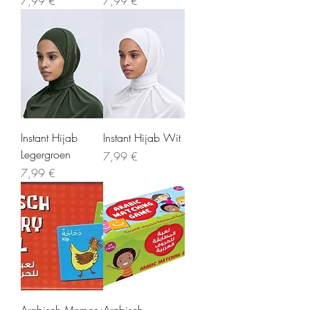
Precio
Precio
7,99 €
7,99 €
Instant Hijab
Instant Hijab Wit
Legergroen
Precio
7,99 €
Precio
7,99 €