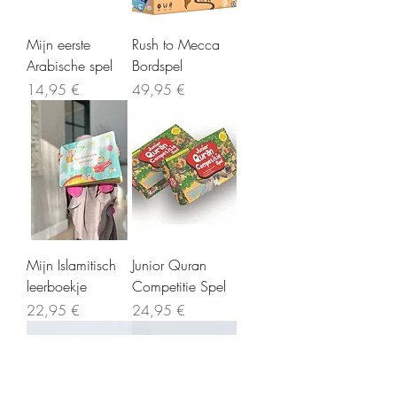
Mijn eerste
Rush to Mecca
Arabische spel
Bordspel
Precio
Precio
14,95 €
49,95 €
Mijn Islamitisch
Junior Quran
leerboekje
Competitie Spel
Precio
Precio
22,95 €
24,95 €