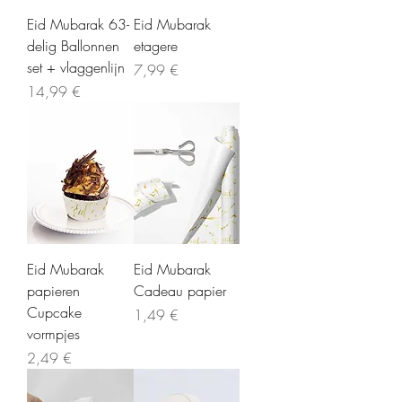
Eid Mubarak 63-
Eid Mubarak
delig Ballonnen
etagere
set + vlaggenlijn
Precio
7,99 €
Precio
14,99 €
Eid Mubarak
Eid Mubarak
papieren
Cadeau papier
Cupcake
Precio
1,49 €
vormpjes
Precio
2,49 €