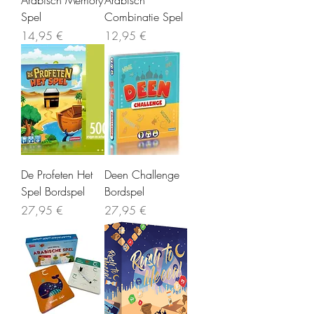
Arabisch Memory
Arabisch
Spel
Combinatie Spel
Precio
Precio
14,95 €
12,95 €
De Profeten Het
Deen Challenge
Spel Bordspel
Bordspel
Precio
Precio
27,95 €
27,95 €