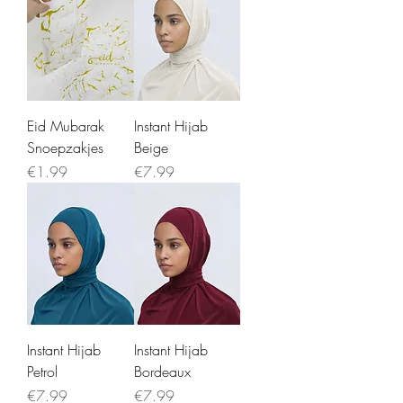
Eid Mubarak
Instant Hijab
Snoepzakjes
Beige
Price
Price
€1.99
€7.99
Instant Hijab
Instant Hijab
Petrol
Bordeaux
Price
Price
€7.99
€7.99