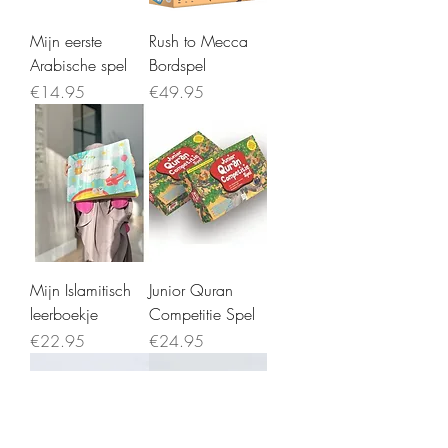
Mijn eerste
Rush to Mecca
Arabische spel
Bordspel
Price
Price
€14.95
€49.95
Mijn Islamitisch
Junior Quran
leerboekje
Competitie Spel
Price
Price
€22.95
€24.95