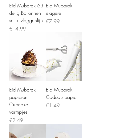
Eid Mubarak 63-
Eid Mubarak
delig Ballonnen
etagere
set + vlaggenlijn
Price
€7.99
Price
€14.99
Eid Mubarak
Eid Mubarak
papieren
Cadeau papier
Cupcake
Price
€1.49
vormpjes
Price
€2.49