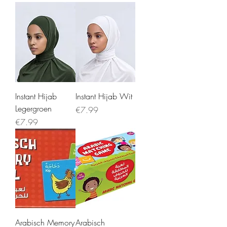
Instant Hijab
Instant Hijab Wit
Legergroen
Price
€7.99
Price
€7.99
Arabisch Memory
Arabisch