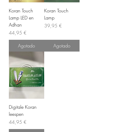
Koran Touch
Koran Touch
Lamp LED en
Lamp
Adhan
Precio
39,95 €
Precio
44,95 €
Agotado
Agotado
Digitale Koran
leespen
Precio
44,95 €