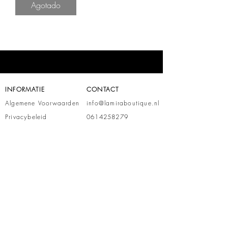
Agotado
INFORMATIE
CONTACT
Algemene Voorwaarden
info@lamiraboutique.nl
Privacybeleid
0614258279
VERZENDING EN RETOUR
Verzending
Retour
WINKELS
UTRECHT
Zamenhofdreef 95
3562 JV