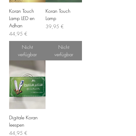
Koran Touch
Koran Touch
Lamp LED en
Lamp
Adhan
Preis
39,95 €
Preis
44,95 €
Nicht
Nicht
verfügbar
verfügbar
Digitale Koran
leespen
Preis
44,95 €