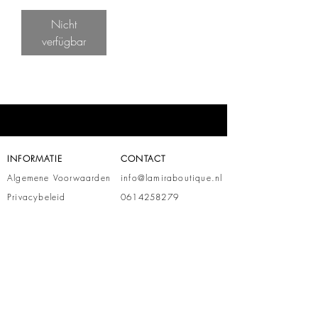
Nicht
verfügbar
INFORMATIE
CONTACT
Algemene Voorwaarden
info@lamiraboutique.nl
Privacybeleid
0614258279
VERZENDING EN RETOUR
Verzending
Retour
WINKELS