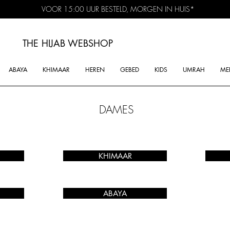
VOOR 15:00 UUR BESTELD, MORGEN IN HUIS*
THE HIJAB
WEBSHOP
ABAYA
KHIMAAR
HEREN
GEBED
KIDS
UMRAH
ME
DAMES
KHIMAAR
ABAYA