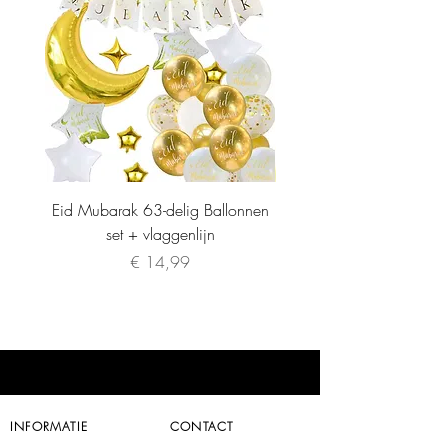
Eid Mubarak 63-delig Ballonnen
set + vlaggenlijn
Prijs
€ 14,99
INFORMATIE
CONTACT