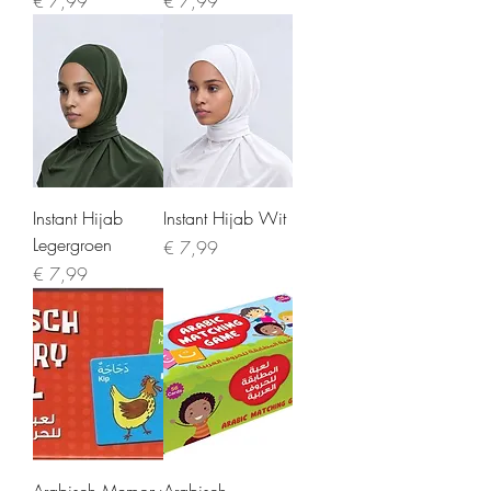
Prijs
Prijs
€ 7,99
€ 7,99
Instant Hijab
Instant Hijab Wit
Legergroen
Prijs
€ 7,99
Prijs
€ 7,99