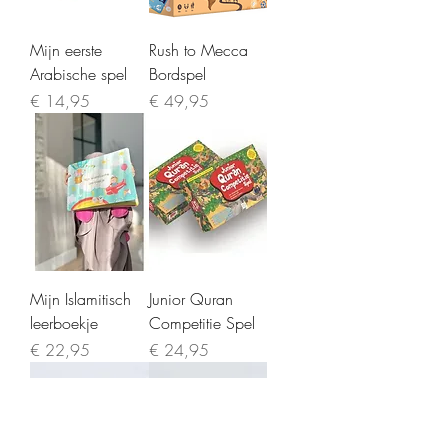
Mijn eerste
Rush to Mecca
Arabische spel
Bordspel
Prijs
Prijs
€ 14,95
€ 49,95
Mijn Islamitisch
Junior Quran
leerboekje
Competitie Spel
Prijs
Prijs
€ 22,95
€ 24,95