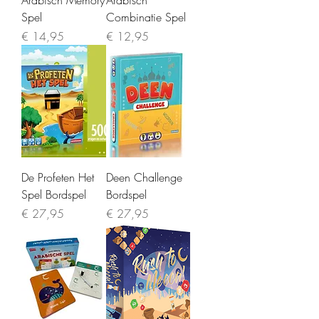
Arabisch Memory
Arabisch
Spel
Combinatie Spel
Prijs
Prijs
€ 14,95
€ 12,95
De Profeten Het
Deen Challenge
Spel Bordspel
Bordspel
Prijs
Prijs
€ 27,95
€ 27,95