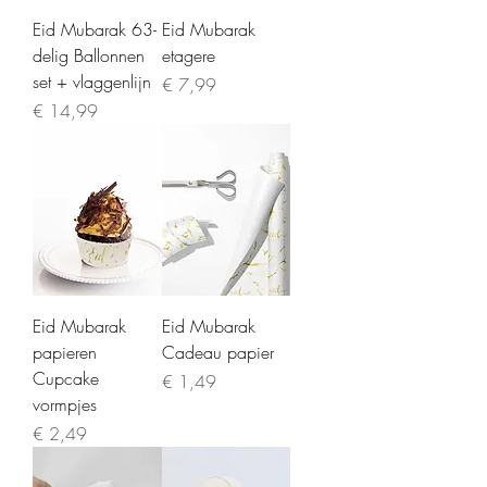
Eid Mubarak 63-
Eid Mubarak
delig Ballonnen
etagere
set + vlaggenlijn
Prijs
€ 7,99
Prijs
€ 14,99
Eid Mubarak
Eid Mubarak
papieren
Cadeau papier
Cupcake
Prijs
€ 1,49
vormpjes
Prijs
€ 2,49