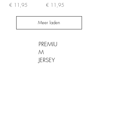
Prijs
Prijs
€ 11,95
€ 11,95
Meer laden
PREMIU
M
JERSEY
INFORMATIE
CONTACT
Algemene Voorwaarden
info@lamiraboutique.nl
Privacybeleid
0614258279