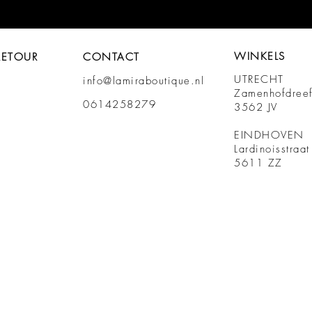
WINKELS
RETOUR
CONTACT
UTRECHT
info@lamiraboutique.nl
Zamenhofdree
0614258279
3562 JV
EINDHOVEN
Lardinoisstraa
5611 ZZ