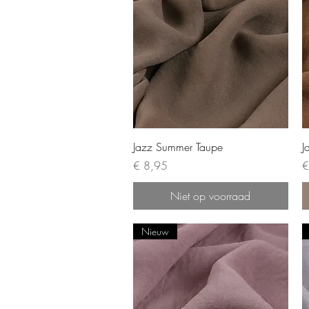
Jazz Summer Taupe
J
Prijs
Pr
€ 8,95
€
Niet op voorraad
Nieuw