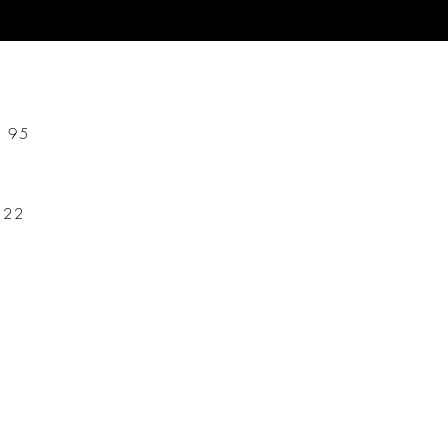
f 95
t 22