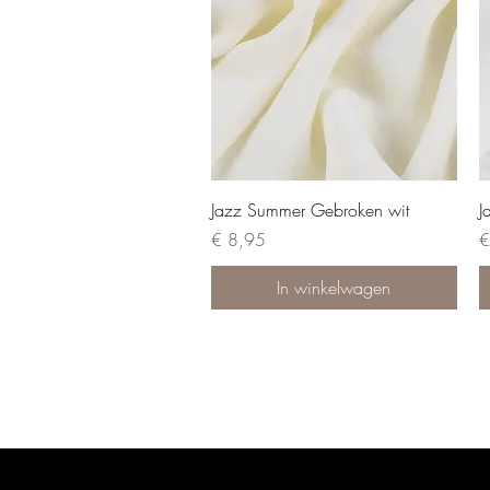
Jazz Summer Gebroken wit
J
Prijs
Pr
€ 8,95
€
In winkelwagen