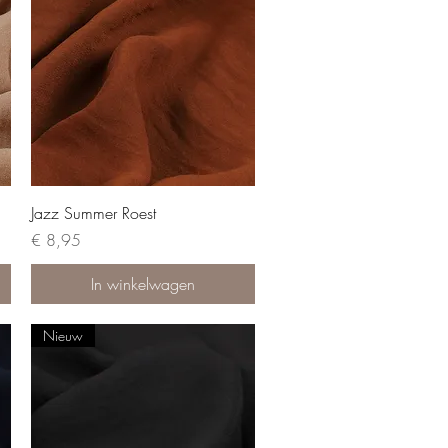
Jazz Summer Roest
Prijs
€ 8,95
In winkelwagen
Nieuw