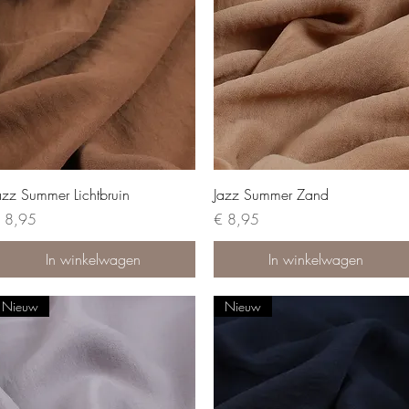
azz Summer Lichtbruin
Jazz Summer Zand
ijs
Prijs
 8,95
€ 8,95
In winkelwagen
In winkelwagen
Nieuw
Nieuw