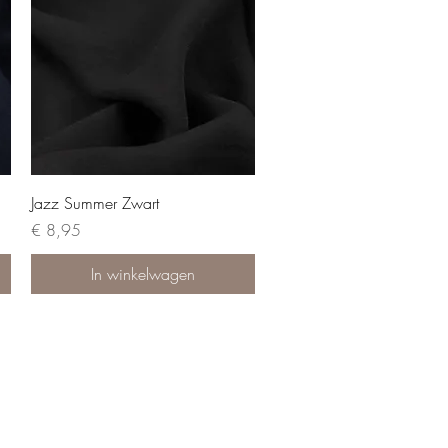
Jazz Summer Zwart
Prijs
€ 8,95
In winkelwagen