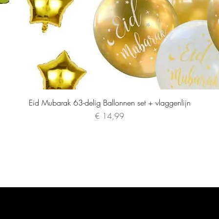
Eid Mubarak 63-delig Ballonnen set + vlaggenlijn
Prijs
€ 14,99