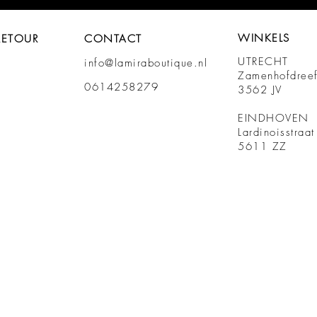
WINKELS
RETOUR
CONTACT
UTRECHT
info@lamiraboutique.nl
Zamenhofdree
0614258279
3562 JV
EINDHOVEN
Lardinoisstraa
5611 ZZ